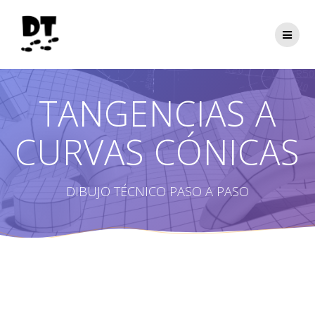
Saltar
al
contenido
TANGENCIAS A
CURVAS CÓNICAS
DIBUJO TÉCNICO PASO A PASO