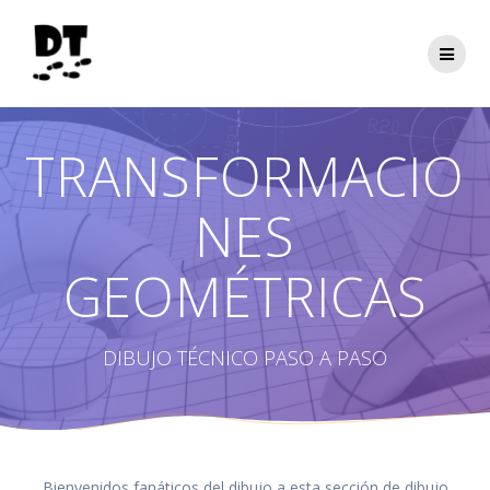
Saltar
al
contenido
TRANSFORMACIO
NES
GEOMÉTRICAS
DIBUJO TÉCNICO PASO A PASO
Bienvenidos fanáticos del dibujo a esta sección de dibujo